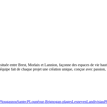
ituée entre Brest, Morlaix et Lannion, façonne des espaces de vie haut d
équipe fait de chaque projet une création unique, conçue avec passion, mat
Plougasnou
Santec
PLounéour-Brignogan-plages
Lesneven
Landivisiau
P