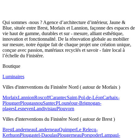
Qui sommes -nous ? Agence d’architecture d’intérieur, Jaune &
Blue, située entre Brest, Morlaix et Lannion, façonne des espaces de
vie haut de gamme, durables et sur - mesure, alliant esthétique,
innovation et fonctionnalité. De la rénovation globale au mobilier
sur mesure, notre équipe fait de chaque projet une création unique,
conçue avec passion, matériaux recyclés et savoir - faire local à
l’échelle du Finistère.
Boutique
Luminaires
Villes d'interventions du Finistère Nord ( autour de Morlaix )
Morlaix
Lannion
Roscoff
Carantec
Saint-Pol-de-Léon
Carhaix-
Plouguer
Plougasnou
Santec
PLounéour-Brignogan-
plages
Lesneven
Landivisiau
Plouvorn
Villes d'interventions du Finistère Nord ( autour de Brest )
Brest
Landerneau
Landerneau
Quimper
Le Relecq-
Kerhuon
Plougastel-Daoulas
Plougerneau
Porspoder
Lampaul-