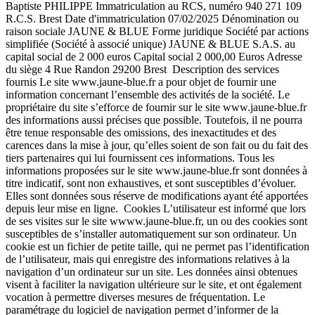
Baptiste PHILIPPE Immatriculation au RCS, numéro 940 271 109
R.C.S. Brest Date d'immatriculation 07/02/2025 Dénomination ou
raison sociale JAUNE & BLUE Forme juridique Société par actions
simplifiée (Société à associé unique) JAUNE & BLUE S.A.S. au
capital social de 2 000 euros Capital social 2 000,00 Euros Adresse
du siège 4 Rue Randon 29200 Brest ‍ Description des services
fournis Le site www.jaune-blue.fr a pour objet de fournir une
information concernant l’ensemble des activités de la société. Le
propriétaire du site s’efforce de fournir sur le site www.jaune-blue.fr
des informations aussi précises que possible. Toutefois, il ne pourra
être tenue responsable des omissions, des inexactitudes et des
carences dans la mise à jour, qu’elles soient de son fait ou du fait des
tiers partenaires qui lui fournissent ces informations. Tous les
informations proposées sur le site www.jaune-blue.fr sont données à
titre indicatif, sont non exhaustives, et sont susceptibles d’évoluer.
Elles sont données sous réserve de modifications ayant été apportées
depuis leur mise en ligne. ‍ Cookies L’utilisateur est informé que lors
de ses visites sur le site wwww.jaune-blue.fr, un ou des cookies sont
susceptibles de s’installer automatiquement sur son ordinateur. Un
cookie est un fichier de petite taille, qui ne permet pas l’identification
de l’utilisateur, mais qui enregistre des informations relatives à la
navigation d’un ordinateur sur un site. Les données ainsi obtenues
visent à faciliter la navigation ultérieure sur le site, et ont également
vocation à permettre diverses mesures de fréquentation. Le
paramétrage du logiciel de navigation permet d’informer de la