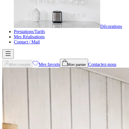
Décorations
Prestations/Tarifs
Mes Réalisations
Contact / Mail
Mes favoris
Contactez-nous
Mon compte
Mon panier