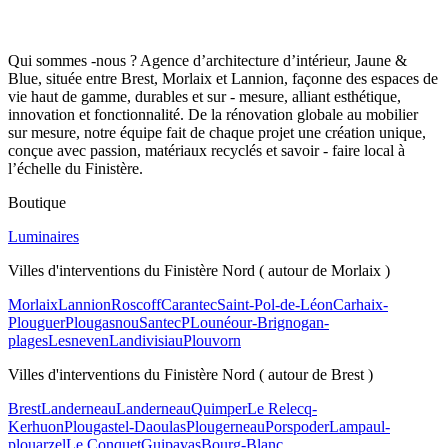
Qui sommes -nous ? Agence d’architecture d’intérieur, Jaune &
Blue, située entre Brest, Morlaix et Lannion, façonne des espaces de
vie haut de gamme, durables et sur - mesure, alliant esthétique,
innovation et fonctionnalité. De la rénovation globale au mobilier
sur mesure, notre équipe fait de chaque projet une création unique,
conçue avec passion, matériaux recyclés et savoir - faire local à
l’échelle du Finistère.
Boutique
Luminaires
Villes d'interventions du Finistère Nord ( autour de Morlaix )
Morlaix
Lannion
Roscoff
Carantec
Saint-Pol-de-Léon
Carhaix-
Plouguer
Plougasnou
Santec
PLounéour-Brignogan-
plages
Lesneven
Landivisiau
Plouvorn
Villes d'interventions du Finistère Nord ( autour de Brest )
Brest
Landerneau
Landerneau
Quimper
Le Relecq-
Kerhuon
Plougastel-Daoulas
Plougerneau
Porspoder
Lampaul-
plouarzel
Le Conquet
Guipavas
Bourg-Blanc