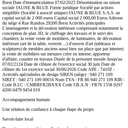
Brest Date d'immatriculation 07/02/2025 Dénomination ou raison
sociale JAUNE & BLUE Forme juridique Société par actions
simplifiée (Société à associé unique) JAUNE & BLUE S.A.S. au
capital social de 2 000 euros Capital social 2 000,00 Euros Adresse
du siège 4 Rue Randon 29200 Brest Activités principales
L'amenagemet et la décoration intérieure comprenant notamment la
conception de plan 3D, le chiffrage des travaux et le suivi des
chantiers; la vente vente de mobiliers, de luminaires, de décoration
intérieure (art de la table, verrerie ...) d'oeuvre d'art (tableaux et
sculptures) de meubles anciens aussi bien sur place que par internet;
la vente de mobiliers sur mesures créer en interne; apporteur
d'affaire, courtier en travaux Durée de la personne morale Jusqu'au
07/02/2124 Date de clôture de l'exercice social 30 juin Date de
clôture du 1er exercice social 30/06/2026 Code APE : 7410Z -
Activités spécialisées de design SIREN (siège) : 940 271 109
SIRET : 940 271 109 00016 Num TVA : FR 86 940 271 109 RIB :
Code B.I.C : CMBRFR2BXXX Code I.B.A.N : FR76 1558 9297
4200 0479 9454 019
Accompagnement humain
Une relation de confiance à chaque étape du projet.
Savoir-faire local